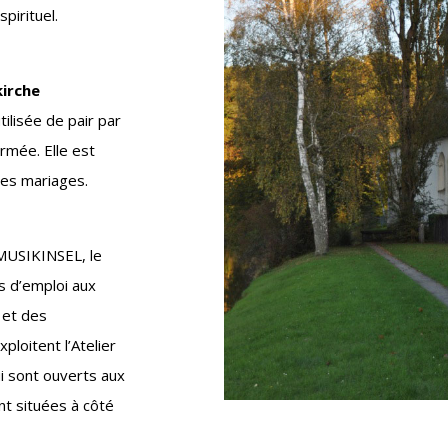
pirituel.
kirche
utilisée de pair par
ormée. Elle est
les mariages.
 MUSIKINSEL, le
s d’emploi aux
 et des
ploitent l’Atelier
ui sont ouverts aux
nt situées à côté