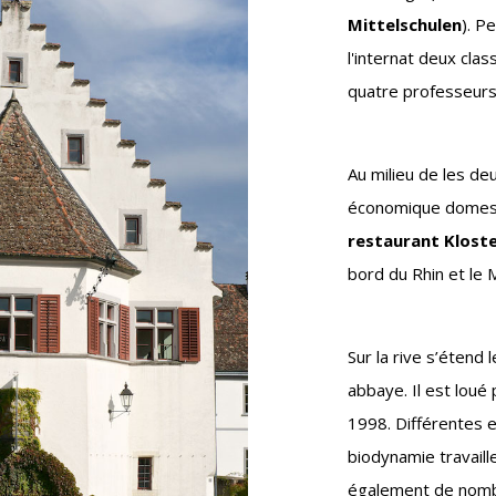
Mittelschulen
). P
l'internat deux cla
quatre professeur
Au milieu de les de
économique domesti
restaurant Klost
bord du Rhin et le
Sur la rive s’étend 
abbaye. Il est loué 
1998. Différentes e
biodynamie travaill
également de nombr