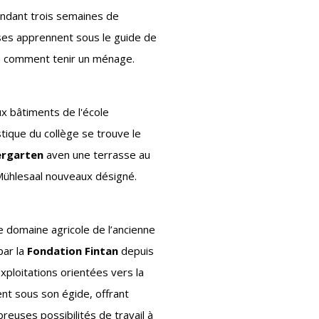
endant trois semaines de
sses apprennent sous le guide de
s comment tenir un ménage.
ux bâtiments de l'école
que du collège se trouve le
ergarten
aven une terrasse au
 Mühlesaal nouveaux désigné.
le domaine agricole de l’ancienne
par la
Fondation Fintan
depuis
xploitations orientées vers la
ent sous son égide, offrant
euses possibilités de travail à