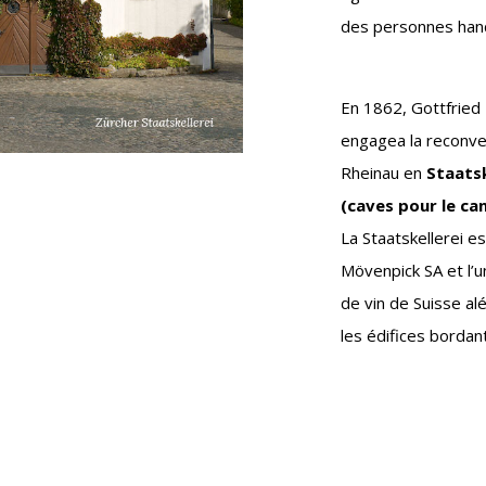
des personnes han
En 1862, Gottfried K
engagea la reconve
Rheinau en
Staatsk
(caves pour le ca
La Staatskellerei es
Mövenpick SA et l’
de vin de Suisse al
les édifices bordant