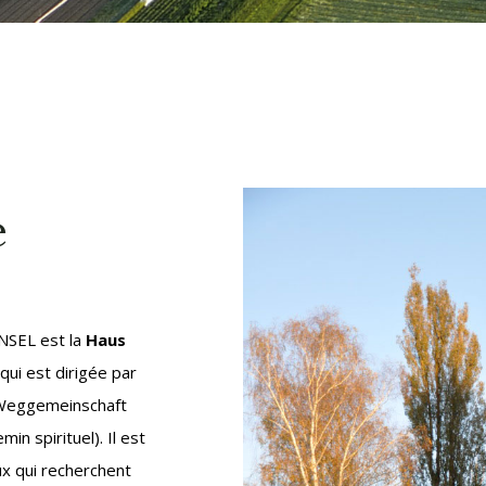
e
NSEL est la
Haus
 qui est dirigée par
n Weggemeinschaft
n spirituel). Il est
ux qui recherchent